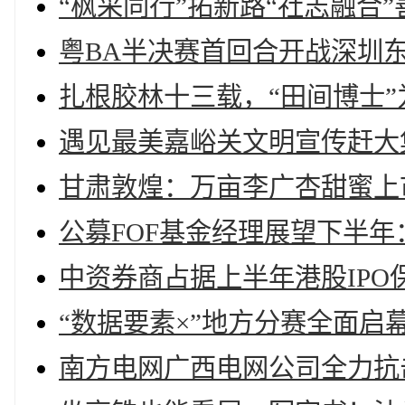
“枫采同行”拓新路“社志融合
粤BA半决赛首回合开战深圳
扎根胶林十三载，“田间博士”
遇见最美嘉峪关文明宣传赶大
甘肃敦煌：万亩李广杏甜蜜上
公募FOF基金经理展望下半
中资券商占据上半年港股IPO
“数据要素×”地方分赛全面
南方电网广西电网公司全力抗