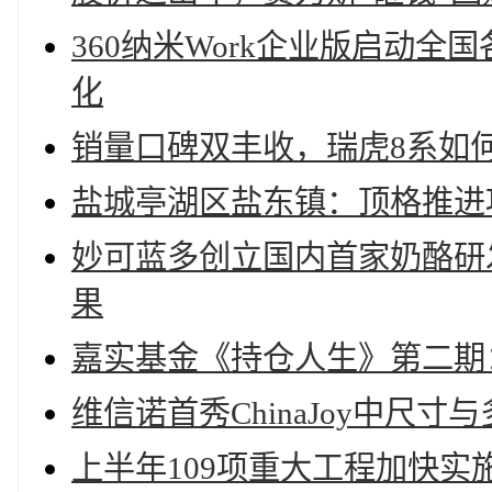
360纳米Work企业版启动
化
销量口碑双丰收，瑞虎8系如
盐城亭湖区盐东镇：顶格推进项
妙可蓝多创立国内首家奶酪研
果
嘉实基金《持仓人生》第二期
维信诺首秀ChinaJoy中尺
上半年109项重大工程加快